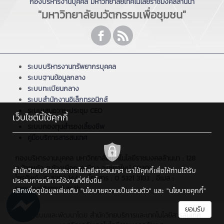
กองบริหารงานบุคคล มหาวิทยาลัยเทคโนโลยีราชมงคลล้านนา
"มหาวิทยาลัยนวัตกรรมเพื่อชุมชน"
ระบบบริหารงานทรัพยากรบุคคล
ระบบฐานข้อมูลกลาง
ระบบทะเบียนกลาง
ระบบสำนักงานอิเล็กทรอนิกส์
ระบบเสนอวาระประชุม CEO
เว็บไซต์นี้ใช้คุกกี้
ระบบกองทุนสำรองเลี้ยงชีพ
คู่มือบริการสารสนเทศ
กองบริหารงานบุคคล มหาวิทยาลัยเทคโนโลยีราชมงคลล้านนา : 128
ถ.ห้วยแก้ว ต.ช้างเผือก อ.เมือง จ.เชียงใหม่ 50300
สำนักวิทยบริการและเทคโนโลยีสารสนเทศ เราใช้คุกกี้เพื่อให้ท่านได้รับ
โทรศัพท์ : 0 5392 1444 , โทรสาร : 0 5321 3183 , อีเมล :
ประสบการณ์การใช้งานที่ดียิ่งขึ้น
personal@rmutl.ac.th
คลิกเพื่อดูข้อมูลเพิ่มเติม
"นโยบายความเป็นส่วนตัว"
และ
"นโยบายคุกกี้"
ยอมรับ
ออกแบบและพัฒนาโดย
สำนักวิทยบริการและเทคโนโลยีสารสนเทศ