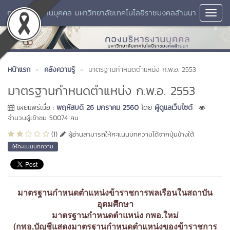
กองบริหารงานบุคคล มหาวิทยาลัยเทคโนโลยีราชมงคลล้านนา
Toggl
Navig
หน้าแรก
คลังความรู้
มาตรฐานกำหนดตำแหน่ง ก.พ.อ. 2553
มาตรฐานกำหนดตำแหน่ง ก.พ.อ. 2553
เผยแพร่เมื่อ :
พฤหัสบดี 26 มกราคม 2560
โดย
ผู้ดูแลเว็บไซต์
จำนวนผู้เข้าชม 50074 คน
(1)
ผู้อ่านสามารถให้คะแนนบทความได้จากปุ่มข้างใต้
ให้คะแนนบทความ
มาตรฐานกำหนดตำแหน่งข้าราชการพลเรือนในสถาบัน
อุดมศึกษา
มาตรฐานกำหนดตำแหน่ง กพอ.ใหม่
(กพอ.บัญชีแสดงมาตรฐานกำหนดตำแหน่งของข้าราชการ