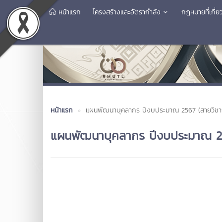
หน้าแรก
โครงสร้างและอัตรากำลัง
กฎหมายที่เกี่ย
หน้าแรก
แผนพัฒนาบุคลากร ปีงบประมาณ 2567 (สายวิชา
แผนพัฒนาบุคลากร ปีงบประมาณ 25