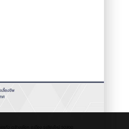
ลี้ยงชีพ
เทศ
แก้ว ต.ช้างเผือก อ.เมือง จ.เชียงใหม่ 50300