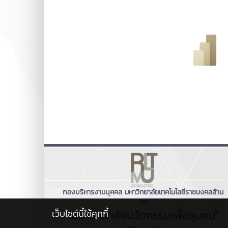
กองบริหารงานบุคคล มหาวิทยาลัยเทคโนโลยีราชมงคลล้าน
นา
เว็บไซต์นี้ใช้คุกกี้
"มหาวิทยาลัยนวัตกรรมเพื่อชุมชน"